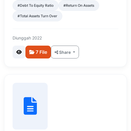
#Debt To Equity Ratio
#Return On Assets
#Total Assets Turn Over
Diunggah 2022
7 File
Share