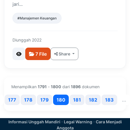
jari...
#Manajemen Keuangan
Diunggah 2022
7 File
Share
Menampilkan
1791
-
1800
dari
1896
dokumen
.
177
178
179
180
181
182
183
...
Informasi Unggah Mandiri
·
Legal Warning
·
Cara Menjadi
Anggota