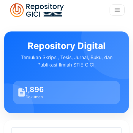
Repository Digital
Temukan Skripsi, Tesis, Jurnal, Buku, dan
Publikasi Ilmiah STIE GICI.
1,896
Dokumen